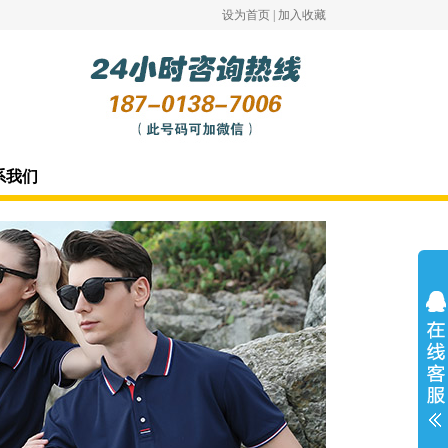
设为首页
|
加入收藏
系我们