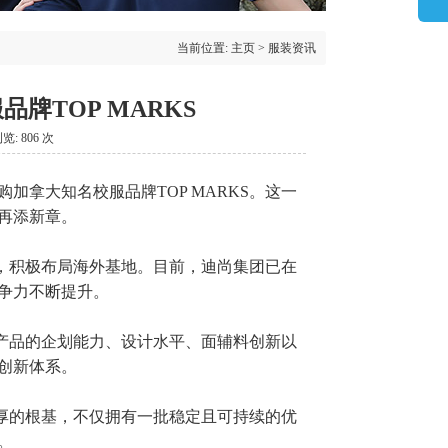
当前位置:
主页
>
服装资讯
牌TOP MARKS
 浏览:
806 次
拿大知名校服品牌TOP MARKS。这一
再添新章。
略，积极布局海外基地。目前，迪尚集团已在
争力不断提升。
在产品的企划能力、设计水平、面辅料创新以
创新体系。
有深厚的根基，不仅拥有一批稳定且可持续的优
。