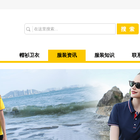
帽衫卫衣
服装资讯
服装知识
联