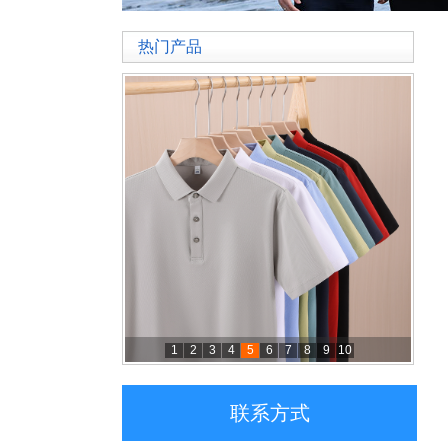
热门产品
1
2
3
4
5
6
7
8
9
10
联系方式